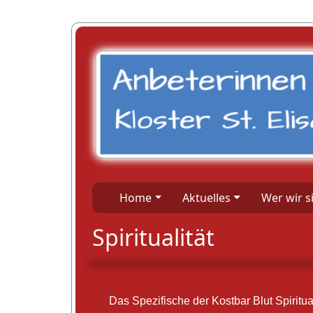
Home
Aktuelles
Wer wir s
Spiritualität
Das Spezifische der Kostbar Blut Spiritua