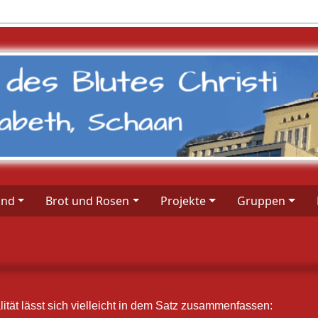
ind
Brot und Rosen
Projekte
Gruppen
lität lässt sich vielleicht in dem Satz zusammenfassen: